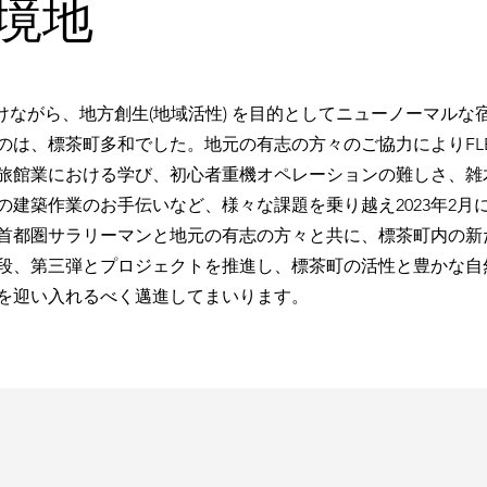
境地
けながら、地方創生(地域活性) を目的としてニューノーマルな
は、標茶町多和でした。地元の有志の方々のご協力によりFLEXW
旅館業における学び、初心者重機オペレーションの難しさ、雑
の建築作業のお手伝いなど、様々な課題を乗り越え2023年2月
首都圏サラリーマンと地元の有志の方々と共に、標茶町内の新
段、第三弾とプロジェクトを推進し、標茶町の活性と豊かな自
を迎い入れるべく邁進してまいります。